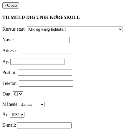
×
Close
TILMELD DIG UNIK KØRESKOLE
Kursus start:
Navn:
Adresse:
By:
Post nr:
Telefon:
Dag:
Månede:
År:
E-mail: